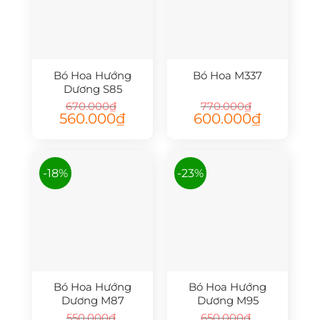
Bó Hoa Hướng
Bó Hoa M337
Dương S85
670.000
₫
770.000
₫
Giá
Giá
Giá
Giá
560.000
₫
600.000
₫
gốc
hiện
gốc
hiện
là:
tại
là:
tại
670.000₫.
là:
770.000₫.
là:
560.000₫.
600.000₫.
-18%
-23%
Bó Hoa Hướng
Bó Hoa Hướng
Dương M87
Dương M95
550.000
₫
650.000
₫