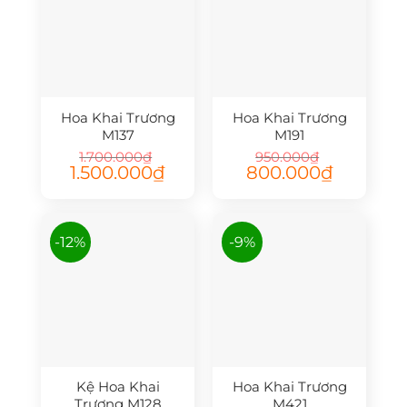
Hoa Khai Trương
Hoa Khai Trương
M137
M191
1.700.000
₫
950.000
₫
Giá
Giá
Giá
Giá
1.500.000
₫
800.000
₫
gốc
hiện
gốc
hiện
là:
tại
là:
tại
1.700.000₫.
là:
950.000₫.
là:
1.500.000₫.
800.000₫.
-12%
-9%
Kệ Hoa Khai
Hoa Khai Trương
Trương M128
M421