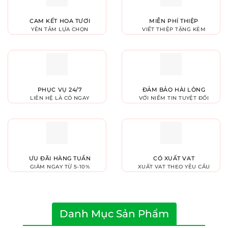
CAM KẾT HOA TƯƠI
MIỄN PHÍ THIỆP
YÊN TÂM LỰA CHỌN
VIẾT THIỆP TẶNG KÈM
PHỤC VỤ 24/7
ĐẢM BẢO HÀI LÒNG
LIÊN HỆ LÀ CÓ NGAY
VỚI NIỀM TIN TUYỆT ĐỐI
ƯU ĐÃI HÀNG TUẦN
CÓ XUẤT VAT
GIẢM NGAY TỪ 5-10%
XUẤT VAT THEO YÊU CẦU
Danh Mục Sản Phẩm