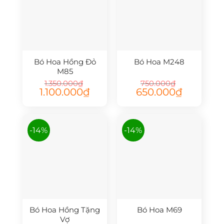
Bó Hoa Hồng Đỏ
Bó Hoa M248
M85
1.350.000
₫
750.000
₫
Giá
Giá
Giá
Giá
1.100.000
₫
650.000
₫
gốc
hiện
gốc
hiện
là:
tại
là:
tại
1.350.000₫.
là:
750.000₫.
là:
1.100.000₫.
650.000₫.
-14%
-14%
Bó Hoa Hồng Tặng
Bó Hoa M69
Vợ