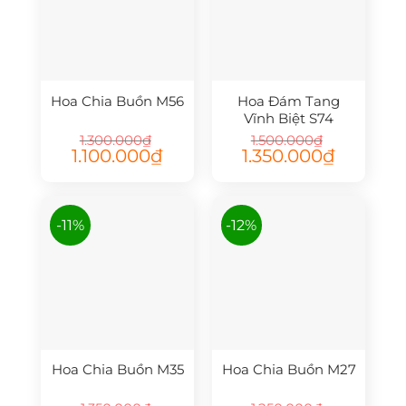
Hoa Chia Buồn M56
Hoa Đám Tang
Vĩnh Biệt S74
1.300.000
₫
1.500.000
₫
Giá
Giá
Giá
Giá
1.100.000
₫
1.350.000
₫
gốc
hiện
gốc
hiện
là:
tại
là:
tại
1.300.000₫.
là:
1.500.000₫.
là:
1.100.000₫.
1.350.000₫.
-11%
-12%
Hoa Chia Buồn M35
Hoa Chia Buồn M27