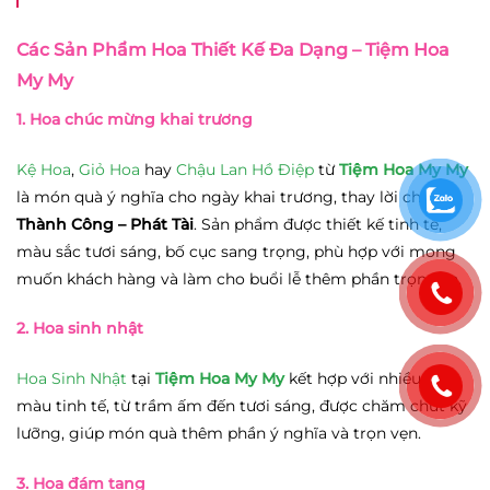
Các Sản Phẩm Hoa Thiết Kế Đa Dạng – Tiệm Hoa
My My
1. Hoa chúc mừng khai trương
Kệ Hoa
,
Giỏ Hoa
hay
Chậu Lan Hồ Điệp
từ
Tiệm Hoa My My
là món quà ý nghĩa cho ngày khai trương, thay lời chúc
Thành Công – Phát Tài
. Sản phẩm được thiết kế tinh tế,
màu sắc tươi sáng, bố cục sang trọng, phù hợp với mong
muốn khách hàng và làm cho buổi lễ thêm phần trọn vẹn.
2. Hoa sinh nhật
Hoa Sinh Nhật
tại
Tiệm Hoa My My
kết hợp với nhiều gam
màu tinh tế, từ trầm ấm đến tươi sáng, được chăm chút kỹ
lưỡng, giúp món quà thêm phần ý nghĩa và trọn vẹn.
3. Hoa đám tang