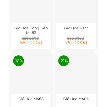
Giỏ Hoa Đồng Tiền
Giỏ Hoa M172
M483
650.000
₫
850.000
₫
Giá
Giá
Giá
Giá
550.000
₫
750.000
₫
gốc
hiện
gốc
hiện
là:
tại
là:
tại
650.000₫.
là:
850.000₫.
là:
550.000₫.
750.000₫.
-10%
-21%
Giỏ Hoa M468
Giỏ Hoa M484