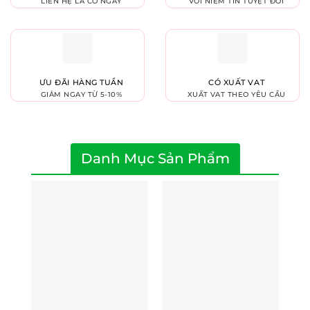
LIÊN HỆ LÀ CÓ NGAY
VỚI NIỀM TIN TUYỆT ĐỐI
ƯU ĐÃI HÀNG TUẦN
CÓ XUẤT VAT
GIẢM NGAY TỪ 5-10%
XUẤT VAT THEO YÊU CẦU
Danh Mục Sản Phẩm