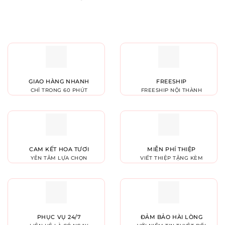
GIAO HÀNG NHANH
FREESHIP
CHỈ TRONG 60 PHÚT
FREESHIP NỘI THÀNH
CAM KẾT HOA TƯƠI
MIỄN PHÍ THIỆP
YÊN TÂM LỰA CHỌN
VIẾT THIỆP TẶNG KÈM
PHỤC VỤ 24/7
ĐẢM BẢO HÀI LÒNG