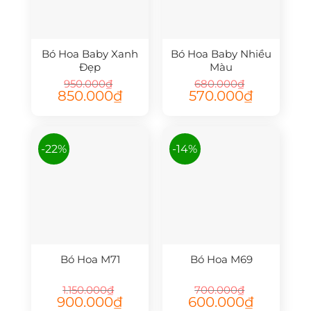
Bó Hoa Baby Xanh
Bó Hoa Baby Nhiều
Đẹp
Màu
950.000
₫
680.000
₫
Giá
Giá
Giá
Giá
850.000
₫
570.000
₫
gốc
hiện
gốc
hiện
là:
tại
là:
tại
950.000₫.
là:
680.000₫.
là:
850.000₫.
570.000₫.
-22%
-14%
Bó Hoa M71
Bó Hoa M69
1.150.000
₫
700.000
₫
Giá
Giá
Giá
Giá
900.000
₫
600.000
₫
gốc
hiện
gốc
hiện