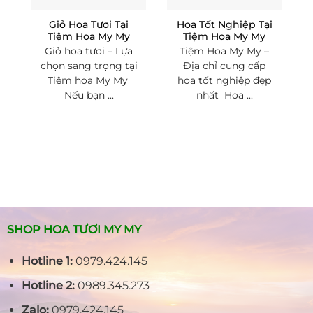
Giỏ Hoa Tươi Tại
Hoa Tốt Nghiệp Tại
Tiệm Hoa My My
Tiệm Hoa My My
Giỏ hoa tươi – Lựa
Tiệm Hoa My My –
chọn sang trọng tại
Địa chỉ cung cấp
Tiệm hoa My My
hoa tốt nghiệp đẹp
Nếu bạn ...
nhất Hoa ...
SHOP HOA TƯƠI MY MY
Hotline 1:
0979.424.145
Hotline 2:
0989.345.273
Zalo:
0979.424.145