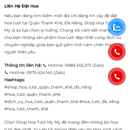
Liên Hệ Đặt Hoa
Nếu bạn đang tìm kiếm một địa chỉ đáng tin cậy để đặt
hoa tươi tại Quận Thanh Khê, Đà Nẵng, Shop Hoa Tươi My
My là sự lựa chọn lý tưởng. Chúng tôi cam kết mang đến
cho bạn những sản phẩm hoa tươi đẹp nhất cùng dịch vụ
chuyên nghiệp, giúp bạn gửi gắm tình cảm chân thành đến
người thân yêu.
Thông tin liên hệ:
📞 Hotline: 0989.345.273 (Zalo)
📞 Hotline: 0979.424.145 (Zalo)
Hashtags:
#shop_hoa_tươi_quận_thanh_khê_đà_nẵng
#hoa_tươi_quận_thanh_khê
#dịch_vụ_hoa_tươi_quận_thanh_khê #hoa_tươi_đà_nẵng
#hoa_tươi_thanh_khê
Chọn Shop Hoa Tươi My My để mang đến những bó hoa
tươi đẹp nhất, truyền tải thông điệp yêu thương một cách