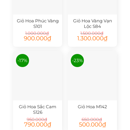
Giỏ Hoa Phúc Vàng
Giỏ Hoa Vàng Vạn
S101
Lộc S84
1.000.000
₫
1.500.000
₫
Giá
Giá
Giá
Giá
900.000
₫
1.300.000
₫
gốc
hiện
gốc
hiện
là:
tại
là:
tại
1.000.000₫.
là:
1.500.000₫.
là:
900.000₫.
1.300.000₫.
-17%
-23%
Giỏ Hoa Sắc Cam
Giỏ Hoa M142
S126
950.000
₫
650.000
₫
Giá
Giá
Giá
Giá
790.000
₫
500.000
₫
gốc
hiện
gốc
hiện