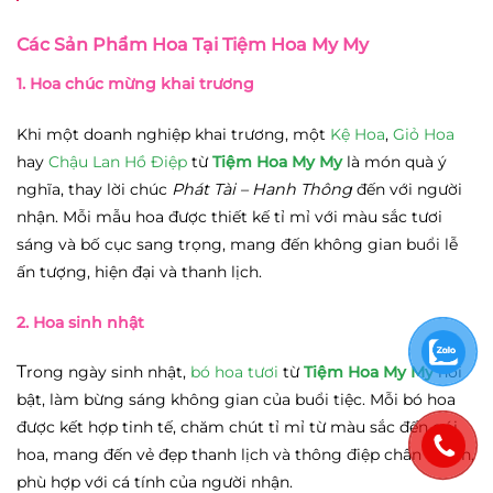
Các Sản Phẩm Hoa Tại Tiệm Hoa My My
1. Hoa chúc mừng khai trương
Khi một doanh nghiệp khai trương, một
Kệ Hoa
,
Giỏ Hoa
hay
Chậu Lan Hồ Điệp
từ
Tiệm Hoa My My
là món quà ý
nghĩa, thay lời chúc
Phát Tài – Hanh Thông
đến với người
nhận. Mỗi mẫu hoa được thiết kế tỉ mỉ với màu sắc tươi
sáng và bố cục sang trọng, mang đến không gian buổi lễ
ấn tượng, hiện đại và thanh lịch.
2. Hoa sinh nhật
T
rong ngày sinh nhật,
bó hoa tươi
từ
Tiệm Hoa My My
nổi
bật, làm bừng sáng không gian của buổi tiệc. Mỗi bó hoa
được kết hợp tinh tế, chăm chút tỉ mỉ từ màu sắc đến gói
hoa, mang đến vẻ đẹp thanh lịch và thông điệp chân thành,
phù hợp với cá tính của người nhận.