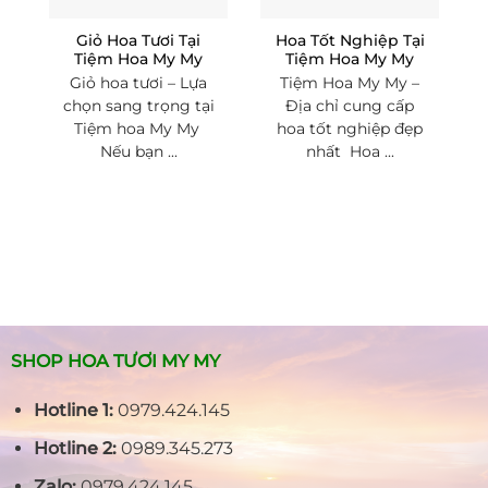
Giỏ Hoa Tươi Tại
Hoa Tốt Nghiệp Tại
Tiệm Hoa My My
Tiệm Hoa My My
Giỏ hoa tươi – Lựa
Tiệm Hoa My My –
chọn sang trọng tại
Địa chỉ cung cấp
Tiệm hoa My My
hoa tốt nghiệp đẹp
Nếu bạn ...
nhất Hoa ...
SHOP HOA TƯƠI MY MY
Hotline 1:
0979.424.145
Hotline 2:
0989.345.273
Zalo:
0979.424.145