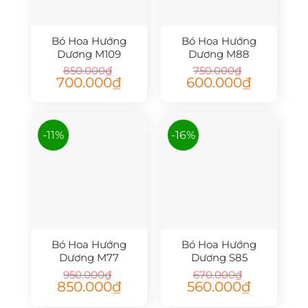
Bó Hoa Hướng
Bó Hoa Hướng
Dương M109
Dương M88
850.000
₫
750.000
₫
Giá
Giá
Giá
Giá
700.000
₫
600.000
₫
gốc
hiện
gốc
hiện
là:
tại
là:
tại
850.000₫.
là:
750.000₫.
là:
700.000₫.
600.000₫.
-11%
-16%
Bó Hoa Hướng
Bó Hoa Hướng
Dương M77
Dương S85
950.000
₫
670.000
₫
Giá
Giá
Giá
Giá
850.000
₫
560.000
₫
gốc
hiện
gốc
hiện
là:
tại
là:
tại