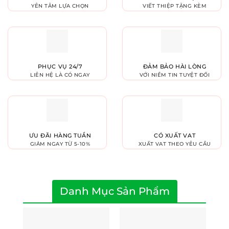
YÊN TÂM LỰA CHỌN
VIẾT THIỆP TẶNG KÈM
PHỤC VỤ 24/7
ĐẢM BẢO HÀI LÒNG
LIÊN HỆ LÀ CÓ NGAY
VỚI NIỀM TIN TUYỆT ĐỐI
ƯU ĐÃI HÀNG TUẦN
CÓ XUẤT VAT
GIẢM NGAY TỪ 5-10%
XUẤT VAT THEO YÊU CẦU
Danh Mục Sản Phẩm