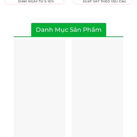
GIẢM NGAY TỪ 5-10%
XUẤT VAT THEO YÊU CẦU
Danh Mục Sản Phẩm