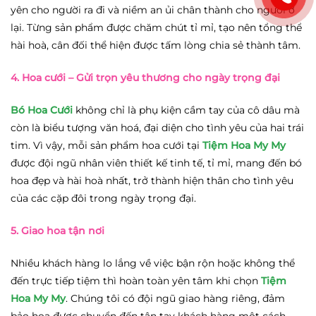
yên cho người ra đi và niềm an ủi chân thành cho người ở
lại. Từng sản phẩm được chăm chút tỉ mỉ, tạo nên tổng thể
hài hoà, cân đối thể hiện được tấm lòng chia sẻ thành tâm.
4. Hoa cưới
– Gửi trọn yêu thương cho ngày trọng đại
Bó Hoa Cưới
không chỉ là phụ kiện cầm tay của cô dâu mà
còn là biểu tượng văn hoá, đại diện cho tình yêu của hai trái
tim. Vì vậy, mỗi sản phẩm hoa cưới tại
Tiệm Hoa My My
được đội ngũ nhân viên thiết kế tinh tế, tỉ mỉ, mang đến bó
hoa đẹp và hài hoà nhất, trở thành hiện thân cho tình yêu
của các cặp đôi trong ngày trọng đại.
5. Giao hoa tận nơi
Nhiều khách hàng lo lắng về việc bận rộn hoặc không thể
đến trực tiếp tiệm thì hoàn toàn yên tâm khi chọn
Tiệm
Hoa My My
. Chúng tôi có đội ngũ giao hàng riêng, đảm
bảo hoa được chuyển đến tận tay khách hàng một cách