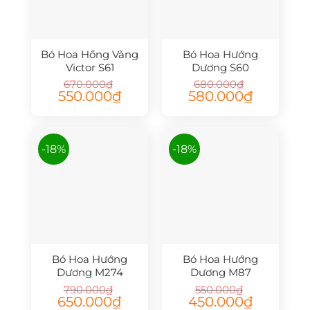
Bó Hoa Hồng Vàng
Bó Hoa Hướng
Victor S61
Dương S60
670.000
₫
680.000
₫
Giá
Giá
Giá
Giá
550.000
₫
580.000
₫
gốc
hiện
gốc
hiện
là:
tại
là:
tại
670.000₫.
là:
680.000₫.
là:
550.000₫.
580.000₫.
-18%
-18%
Bó Hoa Hướng
Bó Hoa Hướng
Dương M274
Dương M87
790.000
₫
550.000
₫
Giá
Giá
Giá
Giá
650.000
₫
450.000
₫
gốc
hiện
gốc
hiện