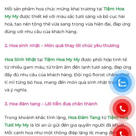
Mỗi sản phẩm hoa chúc mừng khai trương tại
Tiệm Hoa
My My
được thiết kế với màu sắc tươi sáng và bố cục hài
hoà, tạo nên tổng thể vừa sang trọng vừa hiện đại, đáp ứng
đúng với nhu cầu của khách hàng.
2. Hoa sinh nhật
– Món quà thay lời chúc yêu thương
Hoa Sinh Nhật
tại
Tiệm Hoa My My
được phối hợp tinh tế
từ nhiều gam màu, từ trầm ấm đến lạnh tươi sáng, đáp ứng
đầy đủ nhu cầu của khách hàng. Đội ngũ florist chăm chút
tỉ mỉ từng bó hoa, mang đến món quà sinh nhật trọn vẹn
và ý nghĩa.
3. Hoa đám tang
– Lời tiễn đưa chân thành
Trong khoảnh khắc tĩnh lặng,
Hoa Đám Tang
từ
Tiệm Hoa
Tươi My My
là lời an ủi gửi đến gia quyến người đã khuất.
Mỗi cánh hoa như một thông điệp lặng lẽ, mang đến sự an