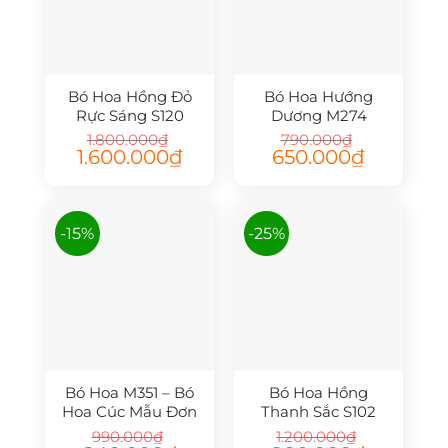
Bó Hoa Hồng Đỏ
Bó Hoa Hướng
Rực Sáng S120
Dương M274
1.800.000
₫
790.000
₫
Giá
Giá
Giá
Giá
1.600.000
₫
650.000
₫
gốc
hiện
gốc
hiện
là:
tại
là:
tại
1.800.000₫.
là:
790.000₫.
là:
1.600.000₫.
650.000₫.
-15%
-25%
Bó Hoa M351 – Bó
Bó Hoa Hồng
Hoa Cúc Mẫu Đơn
Thanh Sắc S102
990.000
₫
1.200.000
₫