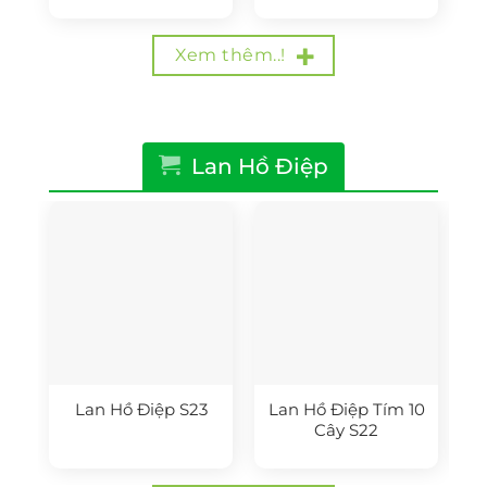
là:
tại
là:
tại
790.000₫.
là:
550.000₫.
là:
650.000₫.
450.000₫.
Xem thêm..!
Lan Hồ Điệp
Lan Hồ Điệp S23
Lan Hồ Điệp Tím 10
Cây S22