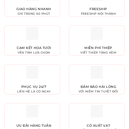
GIAO HÀNG NHANH
FREESHIP
CHỈ TRONG 60 PHÚT
FREESHIP NỘI THÀNH
CAM KẾT HOA TƯƠI
MIỄN PHÍ THIỆP
YÊN TÂM LỰA CHỌN
VIẾT THIỆP TẶNG KÈM
PHỤC VỤ 24/7
ĐẢM BẢO HÀI LÒNG
LIÊN HỆ LÀ CÓ NGAY
VỚI NIỀM TIN TUYỆT ĐỐI
ƯU ĐÃI HÀNG TUẦN
CÓ XUẤT VAT