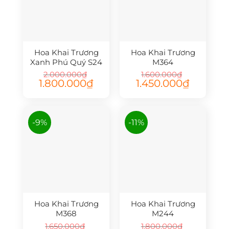
Hoa Khai Trương
Hoa Khai Trương
Xanh Phú Quý S24
M364
2.000.000
₫
1.600.000
₫
Giá
Giá
Giá
Giá
1.800.000
₫
1.450.000
₫
gốc
hiện
gốc
hiện
là:
tại
là:
tại
2.000.000₫.
là:
1.600.000₫.
là:
1.800.000₫.
1.450.000₫.
-9%
-11%
Hoa Khai Trương
Hoa Khai Trương
M368
M244
1.650.000
₫
1.800.000
₫